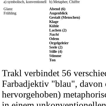
a) symbolisch, konventionell
b) Metapher, Chiffre
Glanz
Abend (6)
Frühling
Augenblick
Gestalt (Menschen)
Klage
Kühle
Lachen (2)
Nacht
Odem
Orgelgeleier
Seele (2)
Stille (4)
Stimme
Ton
Trakl verbindet 56 versch
Farbadjektiv "blau", davon e
hervorgehoben) metaphorisch
in einem unkonventionellen